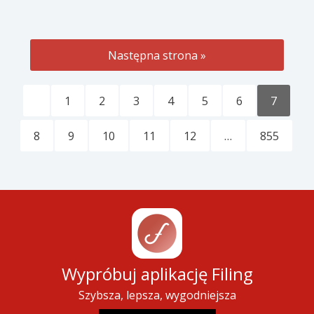
Następna strona »
1
2
3
4
5
6
7
8
9
10
11
12
…
855
Wypróbuj aplikację Filing
Szybsza, lepsza, wygodniejsza