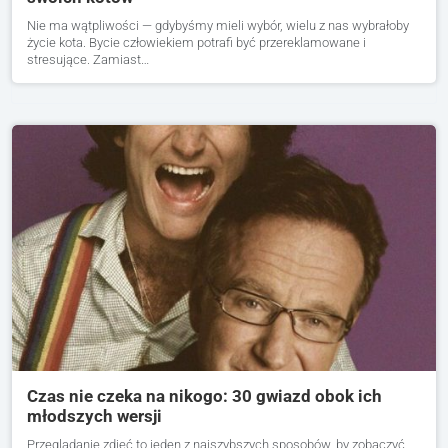
Nie ma wątpliwości — gdybyśmy mieli wybór, wielu z nas wybrałoby
życie kota. Bycie człowiekiem potrafi być przereklamowane i
stresujące. Zamiast…
Czas nie czeka na nikogo: 30 gwiazd obok ich
młodszych wersji
Przeglądanie zdjęć to jeden z najszybszych sposobów, by zobaczyć,