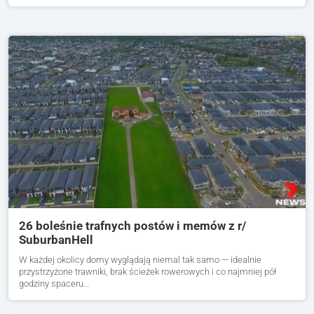
26 boleśnie trafnych postów i memów z r/
SuburbanHell
W każdej okolicy domy wyglądają niemal tak samo — idealnie
przystrzyżone trawniki, brak ścieżek rowerowych i co najmniej pół
godziny spaceru…