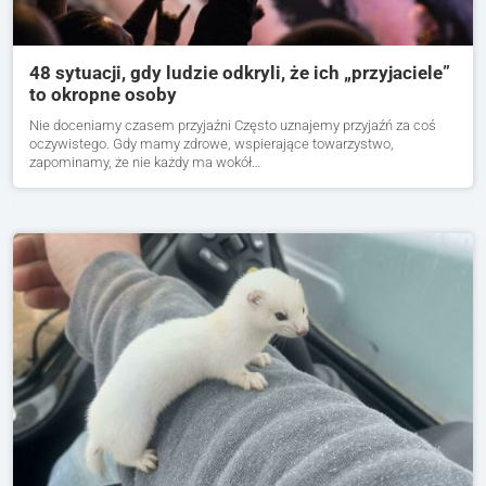
48 sytuacji, gdy ludzie odkryli, że ich „przyjaciele”
to okropne osoby
Nie doceniamy czasem przyjaźni Często uznajemy przyjaźń za coś
oczywistego. Gdy mamy zdrowe, wspierające towarzystwo,
zapominamy, że nie każdy ma wokół…