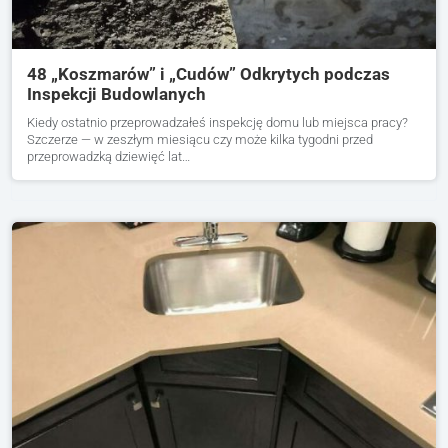
48 „Koszmarów” i „Cudów” Odkrytych podczas
Inspekcji Budowlanych
Kiedy ostatnio przeprowadzałeś inspekcję domu lub miejsca pracy?
Szczerze — w zeszłym miesiącu czy może kilka tygodni przed
przeprowadzką dziewięć lat…