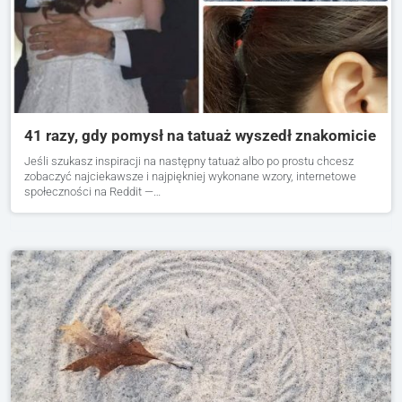
41 razy, gdy pomysł na tatuaż wyszedł znakomicie
Jeśli szukasz inspiracji na następny tatuaż albo po prostu chcesz
zobaczyć najciekawsze i najpiękniej wykonane wzory, internetowe
społeczności na Reddit —…