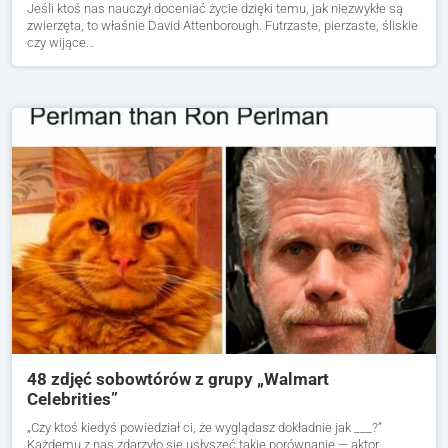
Jeśli ktoś nas nauczył doceniać życie dzięki temu, jak niezwykłe są
zwierzęta, to właśnie David Attenborough. Futrzaste, pierza­ste, śliskie
czy wijące…
48 zdjęć sobowtórów z grupy „Walmart
Celebrities”
„Czy ktoś kiedyś powiedział ci, że wyglądasz dokładnie jak ___?”
Każdemu z nas zdarzyło się usłyszeć takie porównanie — aktor,