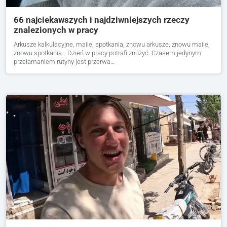
66 najciekawszych i najdziwniejszych rzeczy
znalezionych w pracy
Arkusze kalkulacyjne, maile, spotkania, znowu arkusze, znowu maile,
znowu spotkania… Dzień w pracy potrafi znużyć. Czasem jedynym
przełamaniem rutyny jest przerwa…