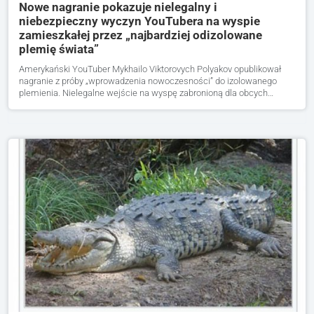
Nowe nagranie pokazuje nielegalny i
niebezpieczny wyczyn YouTubera na wyspie
zamieszkałej przez „najbardziej odizolowane
plemię świata”
Amerykański YouTuber Mykhailo Viktorovych Polyakov opublikował
nagranie z próby „wprowadzenia nowoczesności” do izolowanego
plemienia. Nielegalne wejście na wyspę zabronioną dla obcych…