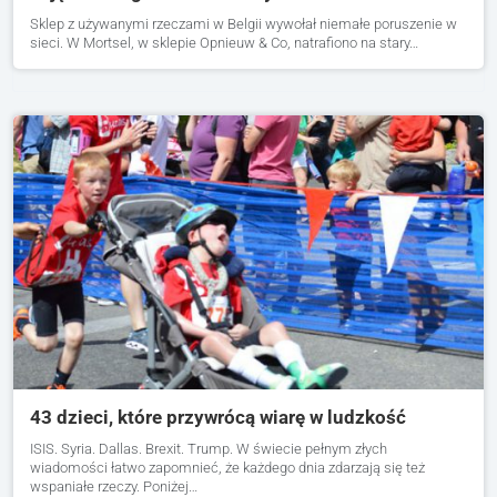
Sklep z używanymi rzeczami w Belgii wywołał niemałe poruszenie w
sieci. W Mortsel, w sklepie Opnieuw & Co, natrafiono na stary…
43 dzieci, które przywrócą wiarę w ludzkość
ISIS. Syria. Dallas. Brexit. Trump. W świecie pełnym złych
wiadomości łatwo zapomnieć, że każdego dnia zdarzają się też
wspaniałe rzeczy. Poniżej…