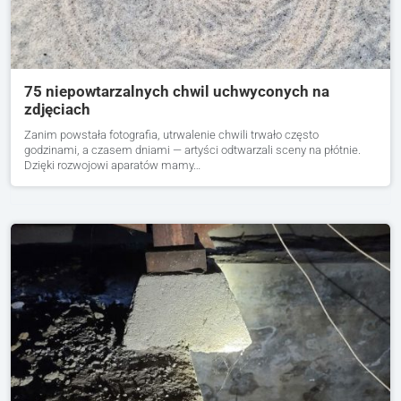
75 niepowtarzalnych chwil uchwyconych na
zdjęciach
Zanim powstała fotografia, utrwalenie chwili trwało często
godzinami, a czasem dniami — artyści odtwarzali sceny na płótnie.
Dzięki rozwojowi aparatów mamy…