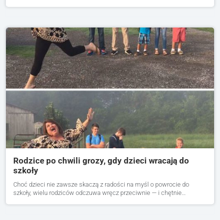
Rodzice po chwili grozy, gdy dzieci wracają do
szkoły
Choć dzieci nie zawsze skaczą z radości na myśl o powrocie do
szkoły, wielu rodziców odczuwa wręcz przeciwnie — i chętnie…