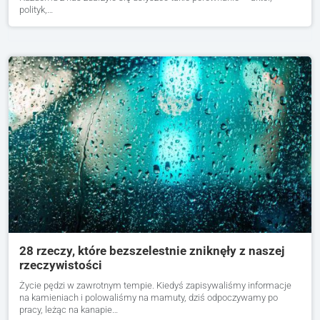
polityk,…
28 rzeczy, które bezszelestnie zniknęły z naszej
rzeczywistości
Życie pędzi w zawrotnym tempie. Kiedyś zapisywaliśmy informacje
na kamieniach i polowaliśmy na mamuty, dziś odpoczywamy po
pracy, leżąc na kanapie…