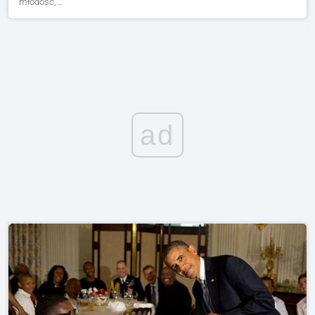
młodość,…
ad