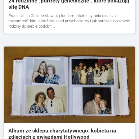
24 rodzinne „portrety genetyczne”, które pokazują
siłę DNA
Prace Ulrica Collette stawiają fundamentalne pytania o naszą
tożsamość: kim jesteśmy, skąd przychodzimy i jak bardzo członkowie
rodziny do siebie podobni…
Album ze sklepu charytatywnego: kobieta na
zdjęciach z gwiazdami Hollywood