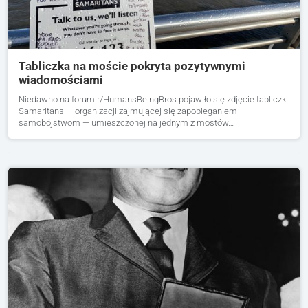
Tabliczka na moście pokryta pozytywnymi
wiadomościami
Niedawno na forum r/HumansBeingBros pojawiło się zdjęcie tabliczki
Samaritans — organizacji zajmującej się zapobieganiem
samobójstwom — umieszczonej na jednym z mostów…