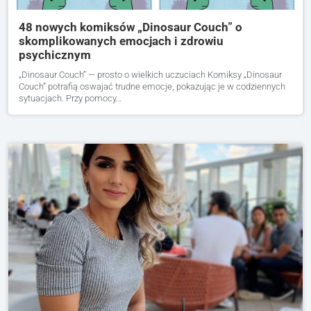
48 nowych komiksów „Dinosaur Couch” o
skomplikowanych emocjach i zdrowiu
psychicznym
„Dinosaur Couch” — prosto o wielkich uczuciach Komiksy „Dinosaur
Couch” potrafią oswajać trudne emocje, pokazując je w codziennych
sytuacjach. Przy pomocy…