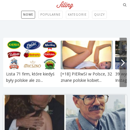
NOWE
POPULARNE
KATEGORIE
QUIZY
Lista 71 firm, które kiedyś
[+18] PIERwSI w Polsce, 32
39 wym
były polskie ale zo...
znane polskie kobiet...
Instagr