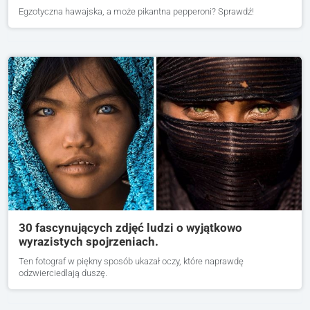
Egzotyczna hawajska, a może pikantna pepperoni? Sprawdź!
30 fascynujących zdjęć ludzi o wyjątkowo
wyrazistych spojrzeniach.
Ten fotograf w piękny sposób ukazał oczy, które naprawdę
odzwierciedlają duszę.