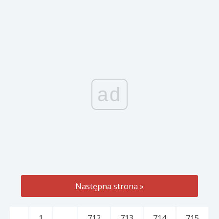
ad
Następna strona »
1
…
712
713
714
715