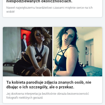
niespodziewanych okolicznościach.
Nawet największemu twardzielowi czasami mięknie serce na ich
widok!
Ta kobieta parodiuje zdjęcia znanych osób, nie
dbając o ich szczegóły, ale o przekaz.
Jej dosłowna interpretacja bezlitośnie obnaża bezsensowność
fotografii niektórych gwiazd.