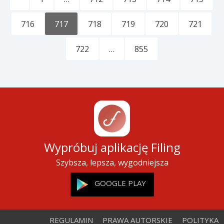
716
717
718
719
720
721
722
…
855
Wypróbuj aplikację Filing
Szybsza, lepsza, wygodniejsza
GOOGLE PLAY
REGULAMIN
PRAWA AUTORSKIE
POLITYKA