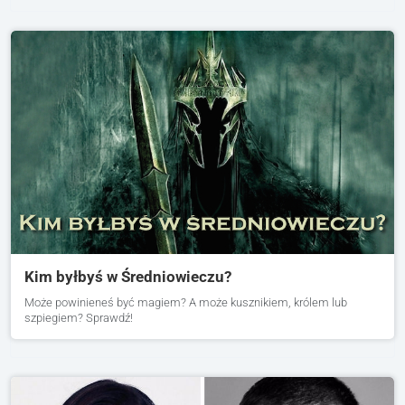
Kim byłbyś w Średniowieczu?
Może powinieneś być magiem? A może kusznikiem, królem lub
szpiegiem? Sprawdź!