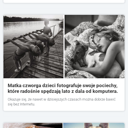
Matka czworga dzieci fotografuje swoje pociechy,
które radośnie spędzają lato z dala od komputera.
Okazuje się, że nawet w dzisiejszych czasach można dobrze bawić
się bez Internetu.