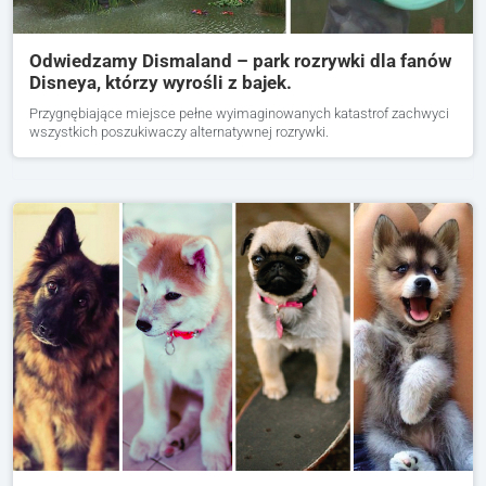
Odwiedzamy Dismaland – park rozrywki dla fanów
Disneya, którzy wyrośli z bajek.
Przygnębiające miejsce pełne wyimaginowanych katastrof zachwyci
wszystkich poszukiwaczy alternatywnej rozrywki.