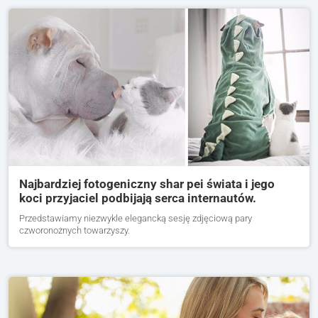
Najbardziej fotogeniczny shar pei świata i jego
koci przyjaciel podbijają serca internautów.
Przedstawiamy niezwykle elegancką sesję zdjęciową pary
czworonożnych towarzyszy.