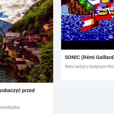
SONIC (Rémi Gaillard
Remi wrócił z kolejnym fil
 zobaczyć przed
miasteczka.