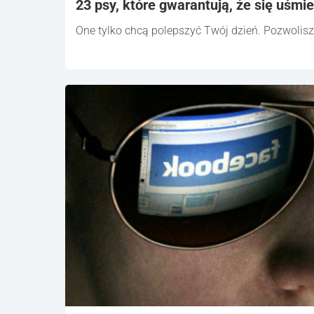
23 psy, które gwarantują, że się uśmi
One tylko chcą polepszyć Twój dzień. Pozwolisz