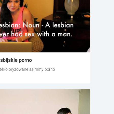
esbijskie porno
rzekoloryzowane są filmy porno