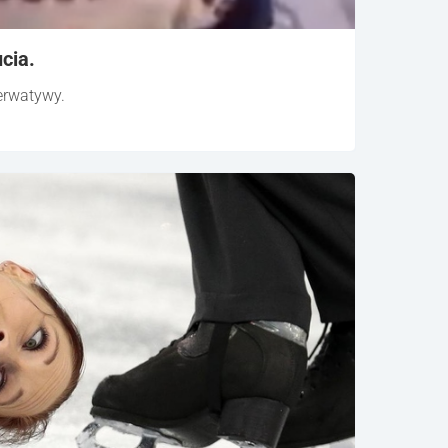
cia.
erwatywy.