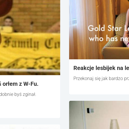
Reakcje lesbijek na l
Przekonaj się jak bardzo p
ś orłem z W-Fu.
dobnie byś zginał.