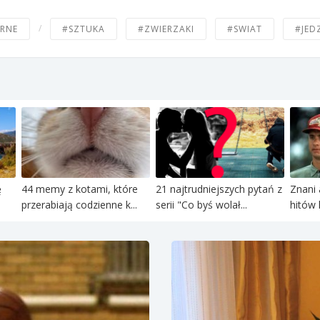
/
RNE
#SZTUKA
#ZWIERZAKI
#SWIAT
#JED
ę
44 memy z kotami, które
21 najtrudniejszych pytań z
Znani 
przerabiają codzienne k...
serii "Co byś wolał...
hitów 