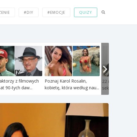
ZENIE
#DIY
#EMOCJE
QUIZY
aktorzy z filmowych
Poznaj Karol Rosalin,
22 najdziwniejsze
lat 90-tych daw...
kobietę, która według nau...
seksualne fetysze