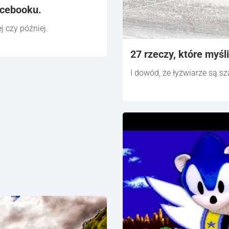
acebooku.
j czy później.
27 rzeczy, które myśl
I dowód, że łyżwiarze są sza