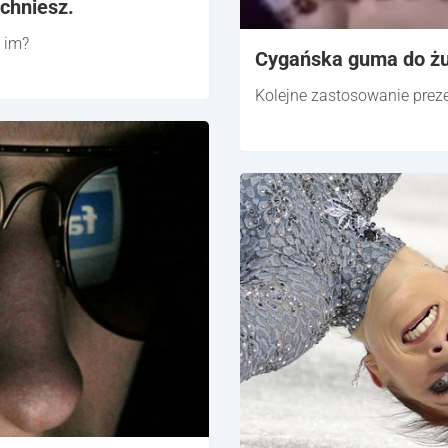
echniesz.
 im?
Cygańska guma do żu
Kolejne zastosowanie prez