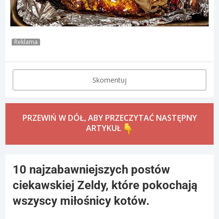
Reklama
Skomentuj
PRZEWIŃ W DÓŁ, ABY PRZECZYTAĆ NASTĘPNY
ARTYKUŁ
10 najzabawniejszych postów
ciekawskiej Zeldy, które pokochają
wszyscy miłośnicy kotów.