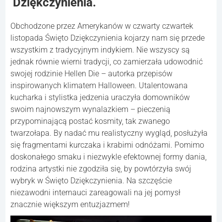
Dziękczynienia.
Obchodzone przez Amerykanów w czwarty czwartek
listopada Święto Dziękczynienia kojarzy nam się przede
wszystkim z tradycyjnym indykiem. Nie wszyscy są
jednak równie wierni tradycji, co zamierzała udowodnić
swojej rodzinie Hellen Die – autorka przepisów
inspirowanych klimatem Halloween. Utalentowana
kucharka i stylistka jedzenia uraczyła domowników
swoim najnowszym wynalazkiem – pieczenią
przypominającą postać kosmity, tak zwanego
twarzołapa. By nadać mu realistyczny wygląd, posłużyła
się fragmentami kurczaka i krabimi odnóżami. Pomimo
doskonałego smaku i niezwykle efektownej formy dania,
rodzina artystki nie zgodziła się, by powtórzyła swój
wybryk w Święto Dziękczynienia. Na szczęście
niezawodni internauci zareagowali na jej pomysł
znacznie większym entuzjazmem!