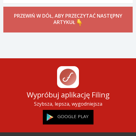
PRZEWIŃ W DÓŁ, ABY PRZECZYTAĆ NASTĘPNY
ARTYKUŁ
Wypróbuj aplikację Filing
Szybsza, lepsza, wygodniejsza
GOOGLE PLAY