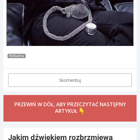
Reklama
Skomentuj
PRZEWIŃ W DÓŁ, ABY PRZECZYTAĆ NASTĘPNY
ARTYKUŁ
Jakim dźwiękiem rozbrzmiewa