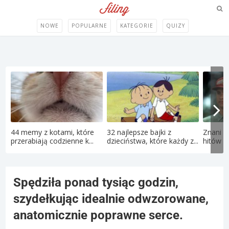
NOWE
POPULARNE
KATEGORIE
QUIZY
44 memy z kotami, które
32 najlepsze bajki z
Znani a
przerabiają codzienne k...
dzieciństwa, które każdy z...
hitów la
Spędziła ponad tysiąc godzin,
szydełkując idealnie odwzorowane,
anatomicznie poprawne serce.