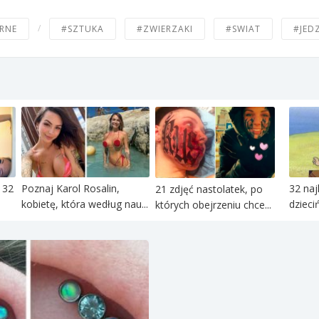
/
RNE
#SZTUKA
#ZWIERZAKI
#SWIAT
#JED
 32
Poznaj Karol Rosalin,
32 naj
21 zdjęć nastolatek, po
kobietę, która według nau...
dzieci
których obejrzeniu chce...