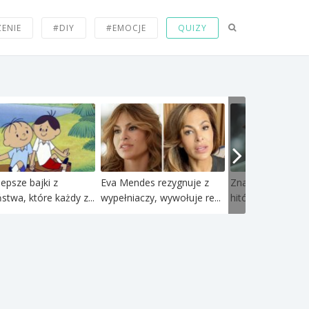
ZENIE
#DIY
#EMOCJE
QUIZY
lepsze bajki z
Eva Mendes rezygnuje z
Znani aktorzy z 
ństwa, które każdy z...
wypełniaczy, wywołuje re...
hitów lat 90-tych 