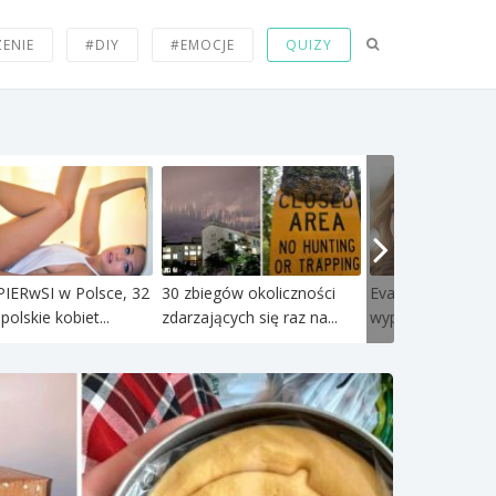
ZENIE
#DIY
#EMOCJE
QUIZY
PIERwSI w Polsce, 32
30 zbiegów okoliczności
Eva Mendes rezy
polskie kobiet...
zdarzających się raz na...
wypełniaczy, wywo