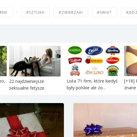
/
RNE
#SZTUKA
#ZWIERZAKI
#SWIAT
#JED
po,
Lista 71 firm, które kiedyś
[+18] 
22 najdziwniejsze
były polskie ale zo...
znane 
seksualne fetysze.