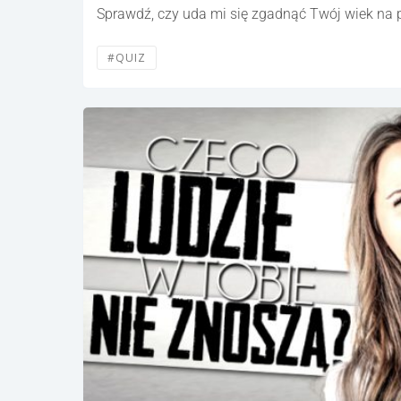
Sprawdź, czy uda mi się zgadnąć Twój wiek na
#QUIZ