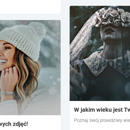
W jakim wieku jest T
Poznaj swój prawdziwy wie
ych zdjęć!