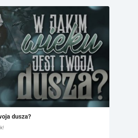
woja dusza?
k!