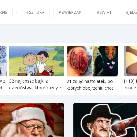
/
RNE
#SZTUKA
#ZWIERZAKI
#SWIAT
#JED
w z
32 najlepsze bajki z
[+18] 
21 zdjęć nastolatek, po
...
dzieciństwa, które każdy z...
znane 
których obejrzeniu chce...