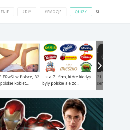
ZENIE
#DIY
#EMOCJE
QUIZY
PIERwSI w Polsce, 32
Lista 71 firm, które kiedyś
21 najtrudniejszy
polskie kobiet...
były polskie ale zo...
serii "Co byś wolał