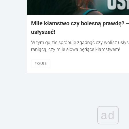
Miłe kłamstwo czy bolesną prawdę? –
usłyszeć!
W tym quizie spróbuję zgadnąć czy wolisz usłys
raniącą, czy miłe słowa będące kłamstwem!
#QUIZ
ad