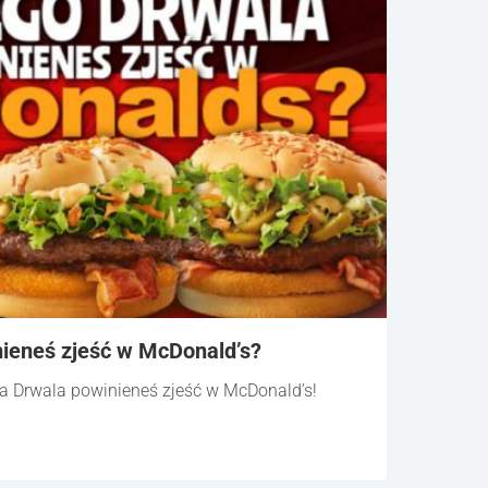
ieneś zjeść w McDonald’s?
ra Drwala powinieneś zjeść w McDonald’s!