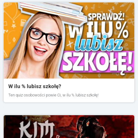
W ilu % lubisz szkołę?
Ten quiz osobowości powie Ci, w ilu % lubisz szkołę!