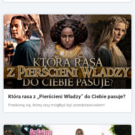
Która rasa z „Pierścieni Władzy” do Ciebie pasuje?
Przekonaj się, której rasy mógłbyś być przedstawicielem!