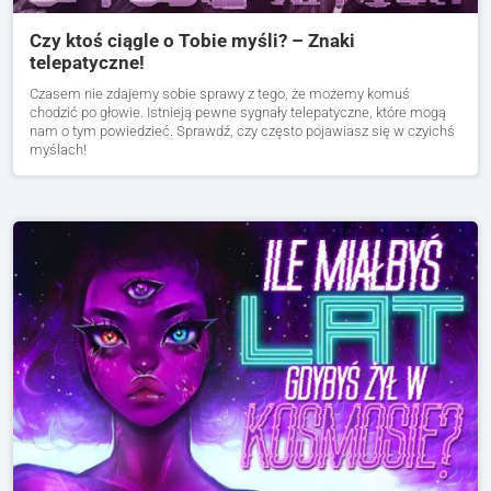
Czy ktoś ciągle o Tobie myśli? – Znaki
telepatyczne!
Czasem nie zdajemy sobie sprawy z tego, że możemy komuś
chodzić po głowie. Istnieją pewne sygnały telepatyczne, które mogą
nam o tym powiedzieć. Sprawdź, czy często pojawiasz się w czyichś
myślach!