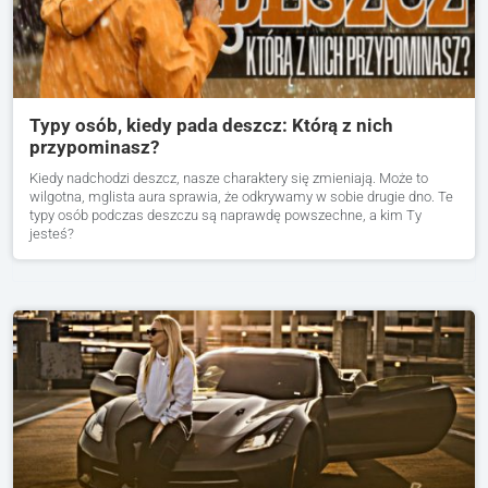
Typy osób, kiedy pada deszcz: Którą z nich
przypominasz?
Kiedy nadchodzi deszcz, nasze charaktery się zmieniają. Może to
wilgotna, mglista aura sprawia, że odkrywamy w sobie drugie dno. Te
typy osób podczas deszczu są naprawdę powszechne, a kim Ty
jesteś?