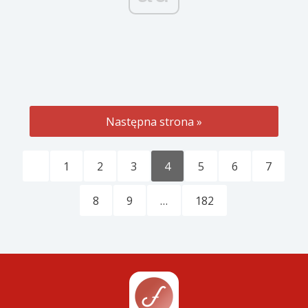
Następna strona »
1
2
3
4
5
6
7
8
9
…
182