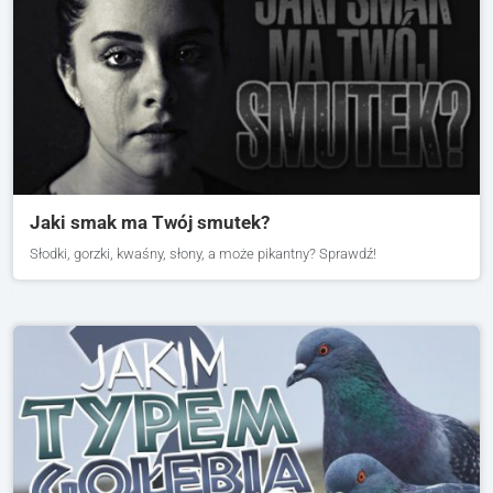
Jaki smak ma Twój smutek?
Słodki, gorzki, kwaśny, słony, a może pikantny? Sprawdź!