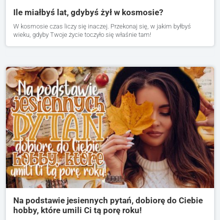
Ile miałbyś lat, gdybyś żył w kosmosie?
W kosmosie czas liczy się inaczej. Przekonaj się, w jakim byłbyś
wieku, gdyby Twoje życie toczyło się właśnie tam!
Na podstawie jesiennych pytań, dobiorę do Ciebie
hobby, które umili Ci tą porę roku!