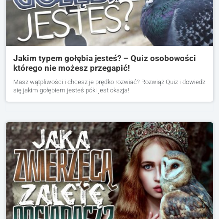
Jakim typem gołębia jesteś? – Quiz osobowości
którego nie możesz przegapić!
Masz wątpliwości i chcesz je prędko rozwiać? Rozwiąż Quiz i dowiedz
się jakim gołębiem jesteś póki jest okazja!