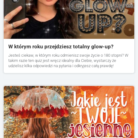
W którym roku przejdziesz totalny glow-up?
Jesteś ciekaw, w którym roku odmienisz swoje życie o 180 stopni? W
takim razie ten quiz jest wręcz idealny dla Ciebie, wystarczy że
udzielisz kilka odpowiedzi na pytania i odkryjesz całą prawdę!