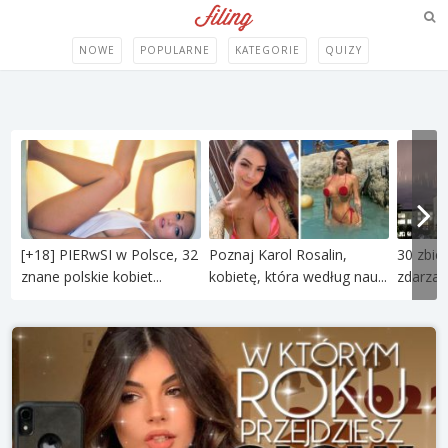
NOWE
POPULARNE
KATEGORIE
QUIZY
[+18] PIERwSI w Polsce, 32
Poznaj Karol Rosalin,
30 zbie
znane polskie kobiet...
kobietę, która według nau...
zdarzają