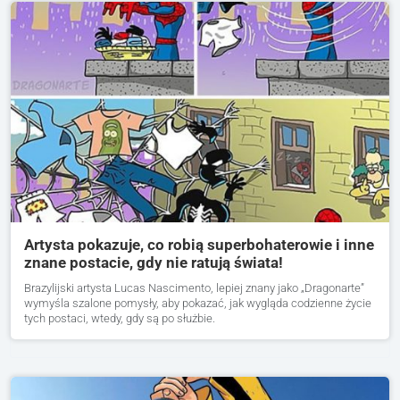
Artysta pokazuje, co robią superbohaterowie i inne
znane postacie, gdy nie ratują świata!
Brazylijski artysta Lucas Nascimento, lepiej znany jako „Dragonarte”
wymyśla szalone pomysły, aby pokazać, jak wygląda codzienne życie
tych postaci, wtedy, gdy są po służbie.