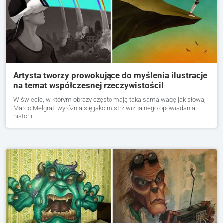
Artysta tworzy prowokujące do myślenia ilustracje
na temat współczesnej rzeczywistości!
W świecie, w którym obrazy często mają taką samą wagę jak słowa,
Marco Melgrati wyróżnia się jako mistrz wizualnego opowiadania
historii.