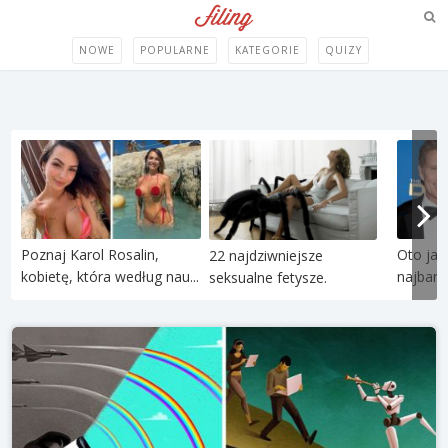
NOWE
POPULARNE
KATEGORIE
QUIZY
Poznaj Karol Rosalin,
Oto jak
22 najdziwniejsze
kobietę, która według nau...
najbard
seksualne fetysze.