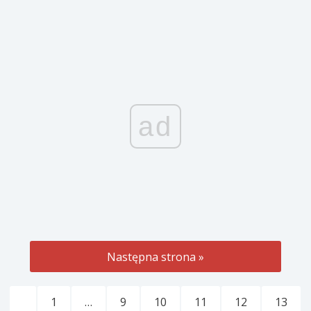
ad
Następna strona »
1
…
9
10
11
12
13