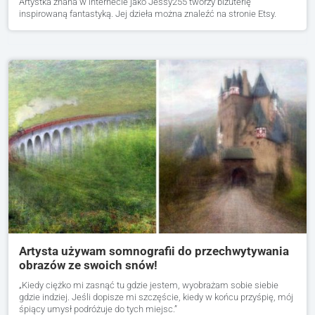
Artystka znana w internecie jako Jessy255 tworzy biżuterię
inspirowaną fantastyką. Jej dzieła można znaleźć na stronie Etsy.
Artysta używam somnografii do przechwytywania
obrazów ze swoich snów!
„Kiedy ciężko mi zasnąć tu gdzie jestem, wyobrażam sobie siebie
gdzie indziej. Jeśli dopisze mi szczęście, kiedy w końcu przyśpię, mój
śpiący umysł podróżuje do tych miejsc.”