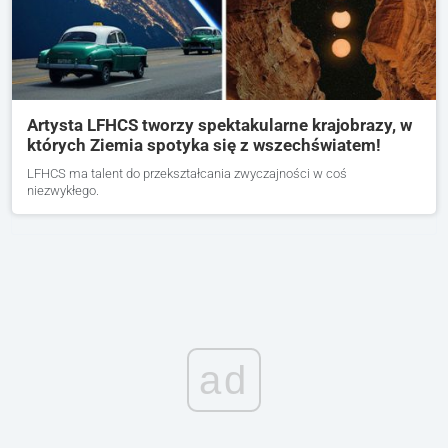
Artysta LFHCS tworzy spektakularne krajobrazy, w
których Ziemia spotyka się z wszechświatem!
LFHCS ma talent do przekształcania zwyczajności w coś
niezwykłego.
ad