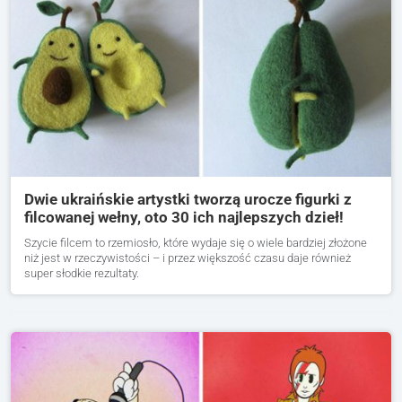
Dwie ukraińskie artystki tworzą urocze figurki z
filcowanej wełny, oto 30 ich najlepszych dzieł!
Szycie filcem to rzemiosło, które wydaje się o wiele bardziej złożone
niż jest w rzeczywistości – i przez większość czasu daje również
super słodkie rezultaty.