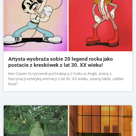
Artysta wyobraża sobie 20 legend rocka jako
postacie z kreskówek z lat 30. XX wieku!
Kev Craven to rysownik pochodzący z Yorku w Anglii, znany z
fascynacji estetyką animacji z lat 30. XX wieku, zwaną także „rubber
hose”.