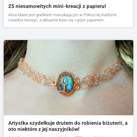
25 niesamowitych mini-kreacji z papieru!
Alisa Maret jest grafikiem mieszkającym w Północnej Kalifornii.
Uwielbia tworzyć, a aktualnie bawi się ciętym papierem.
Artystka szydełkuje drutem do robienia biżuterii, a
oto niektóre z jej naszyjników!