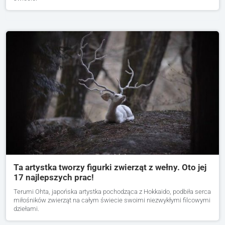
Ta artystka tworzy figurki zwierząt z wełny. Oto jej
17 najlepszych prac!
Terumi Ohta, japońska artystka pochodząca z Hokkaido, podbiła serca
miłośników zwierząt na całym świecie swoimi niezwykłymi filcowymi
dziełami.