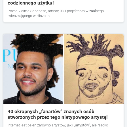
codziennego użytku!
Poznaj Jaime Sancheza, artystę 3D i projektanta wizualnego
mieszkającego w Hiszpanii.
40 okropnych „fanartów” znanych osób
stworzonych przez tego nietypowego artystę!
Internet jest pełen zarówno artystów, jak i „artystów”, ale rzadko