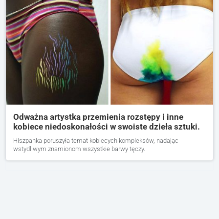
Odważna artystka przemienia rozstępy i inne
kobiece niedoskonałości w swoiste dzieła sztuki.
Hiszpanka poruszyła temat kobiecych kompleksów, nadając
wstydliwym znamionom wszystkie barwy tęczy.