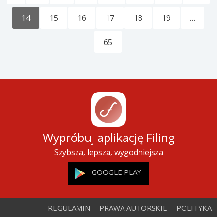
14
15
16
17
18
19
…
65
Wypróbuj aplikację Filing
Szybsza, lepsza, wygodniejsza
GOOGLE PLAY
REGULAMIN
PRAWA AUTORSKIE
POLITYKA