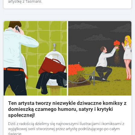
artystkę z Tasmanii.
Ten artysta tworzy niezwykle dziwaczne komiksy z
domieszką czarnego humoru, satyry i krytyki
społecznej!
Dziś z radością dzielimy się najnowszymi ilustracjami i komiksami z
wyjątkowej serii stworzonej przez artystę podróżującego po całym
świecie.