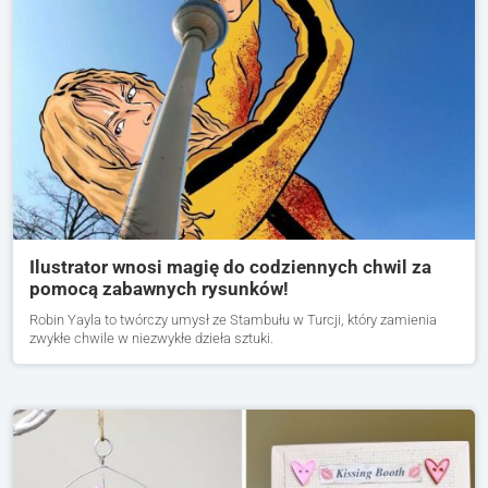
Ilustrator wnosi magię do codziennych chwil za
pomocą zabawnych rysunków!
Robin Yayla to twórczy umysł ze Stambułu w Turcji, który zamienia
zwykłe chwile w niezwykłe dzieła sztuki.