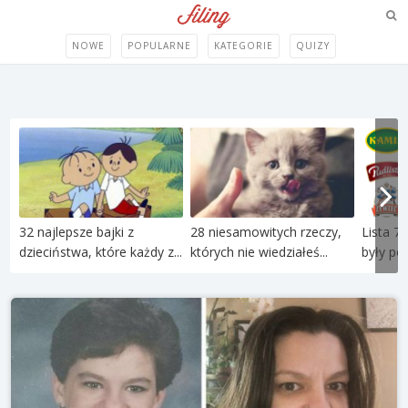
NOWE
POPULARNE
KATEGORIE
QUIZY
32 najlepsze bajki z
28 niesamowitych rzeczy,
Lista 71
dzieciństwa, które każdy z...
których nie wiedziałeś...
były pol