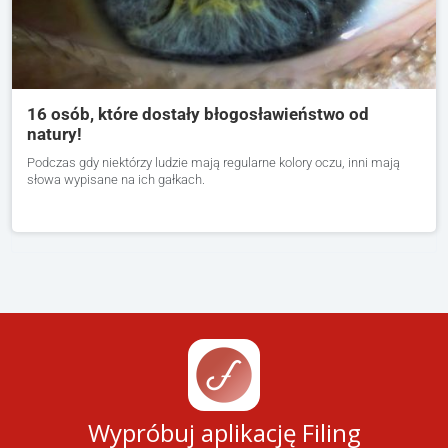
16 osób, które dostały błogosławieństwo od
natury!
Podczas gdy niektórzy ludzie mają regularne kolory oczu, inni mają
słowa wypisane na ich gałkach.
Wypróbuj aplikację Filing