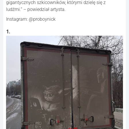
gigantycznych szkicowników, którymi dzielę się z
ludźmi.” – powiedział artysta.
Instagram: @proboynick
1.