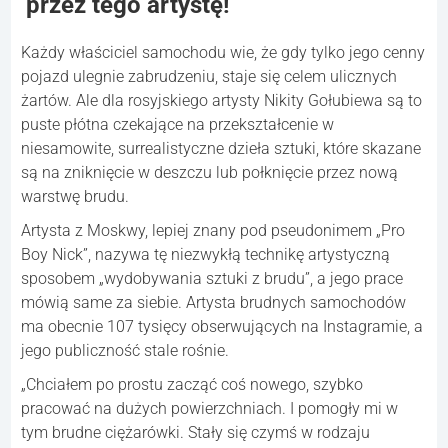
przez tego artystę!
Każdy właściciel samochodu wie, że gdy tylko jego cenny
pojazd ulegnie zabrudzeniu, staje się celem ulicznych
żartów. Ale dla rosyjskiego artysty Nikity Gołubiewa są to
puste płótna czekające na przekształcenie w
niesamowite, surrealistyczne dzieła sztuki, które skazane
są na zniknięcie w deszczu lub połknięcie przez nową
warstwę brudu.
Artysta z Moskwy, lepiej znany pod pseudonimem „Pro
Boy Nick”, nazywa tę niezwykłą technikę artystyczną
sposobem „wydobywania sztuki z brudu”, a jego prace
mówią same za siebie. Artysta brudnych samochodów
ma obecnie 107 tysięcy obserwujących na Instagramie, a
jego publiczność stale rośnie.
„Chciałem po prostu zacząć coś nowego, szybko
pracować na dużych powierzchniach. I pomogły mi w
tym brudne ciężarówki. Stały się czymś w rodzaju