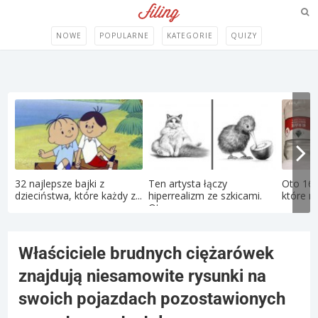
NOWE
POPULARNE
KATEGORIE
QUIZY
32 najlepsze bajki z
Ten artysta łączy
Oto 16 
dzieciństwa, które każdy z...
hiperrealizm ze szkicami.
które ro
Oto...
Właściciele brudnych ciężarówek
znajdują niesamowite rysunki na
swoich pojazdach pozostawionych