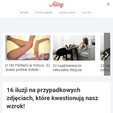
NOWE
POPULARNE
KATEGORIE
QUIZY
[+18] PIERwSI w Polsce, 32
22 najdziwniejsze
22 najd
znane polskie kobiet...
seksualne fetysze.
seksual
16 iluzji na przypadkowych
zdjęciach, które kwestionują nasz
wzrok!