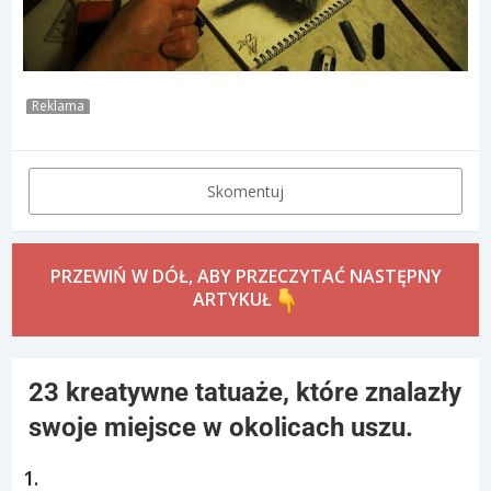
Reklama
Skomentuj
PRZEWIŃ W DÓŁ, ABY PRZECZYTAĆ NASTĘPNY
ARTYKUŁ
23 kreatywne tatuaże, które znalazły
swoje miejsce w okolicach uszu.
1.