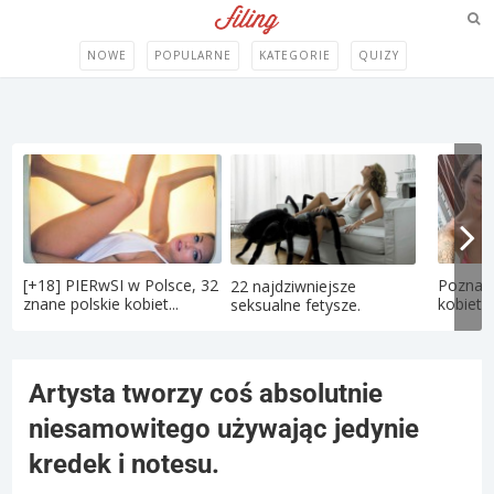
NOWE
POPULARNE
KATEGORIE
QUIZY
[+18] PIERwSI w Polsce, 32
Poznaj 
22 najdziwniejsze
znane polskie kobiet...
kobietę
seksualne fetysze.
Artysta tworzy coś absolutnie
niesamowitego używając jedynie
kredek i notesu.