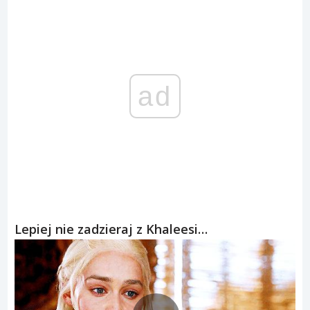
ad
Lepiej nie zadzieraj z Khaleesi…
GIF