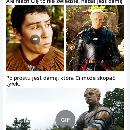
Ale niech Cię to nie zwiedzie, nadal jest damą.
Po prostu jest damą, która Ci może skopać
tyłek.
GIF