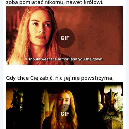
sobą pomiatać nikomu, nawet królowi.
GIF
Gdy chce Cię zabić, nic jej nie powstrzyma.
GIF