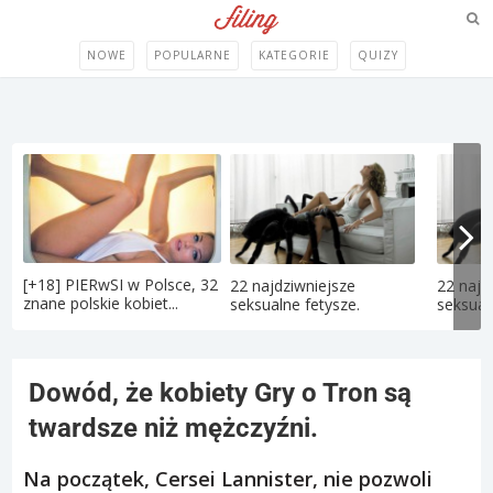
NOWE
POPULARNE
KATEGORIE
QUIZY
[+18] PIERwSI w Polsce, 32
22 najdziwniejsze
22 najd
znane polskie kobiet...
seksualne fetysze.
seksual
Dowód, że kobiety Gry o Tron są
twardsze niż mężczyźni.
Na początek, Cersei Lannister, nie pozwoli