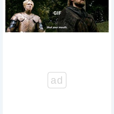
GIF
ad