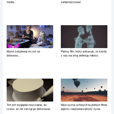
media.
zahipnotyzować.
Mamo zaśpiewaj mi coś na
Piękny film, który pokazuje, że każdy
dobranoc…
z nas ma inną definicję miłości.
Ten tort wyglądał zwyczajnie, do
Mężczyzna uchwycił na jednym filmie
czasu, aż nie zaczął go dekorować.
piękno i niepowtarzalność życia.