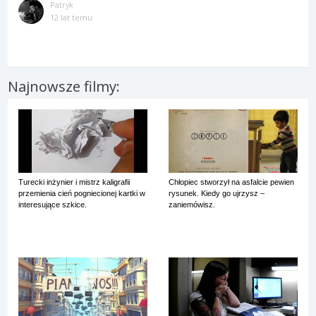
Patryk
12 lat temu
Najnowsze filmy:
Turecki inżynier i mistrz kaligrafii
Chłopiec stworzył na asfalcie pewien
przemienia cień pogniecionej kartki w
rysunek. Kiedy go ujrzysz –
interesujące szkice.
zaniemówisz.