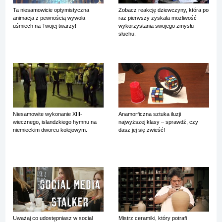
Ta niesamowicie optymistyczna
Zobacz reakcję dziewczyny, która po
animacja z pewnością wywoła
raz pierwszy zyskała możliwość
uśmiech na Twojej twarzy!
wykorzystania swojego zmysłu
słuchu.
Niesamowite wykonanie XIII-
Anamorficzna sztuka iluzji
wiecznego, islandzkiego hymnu na
najwyższej klasy – sprawdź, czy
niemieckim dworcu kolejowym.
dasz jej się zwieść!
Uważaj co udostępniasz w social
Mistrz ceramiki, który potrafi