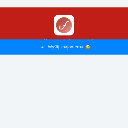
Wypróbuj aplikację Filing
Wyślij znajomemu
Szybsza, lepsza, wygodniejsza
GOOGLE PLAY
REGULAMIN
PRAWA AUTORSKIE
POLITYKA
PRYWATNOŚCI
REKLAMA
KONTAKT
© 2026 Filing.pl