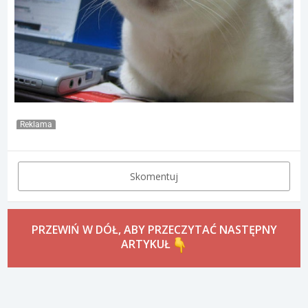
Reklama
Skomentuj
PRZEWIŃ W DÓŁ, ABY PRZECZYTAĆ NASTĘPNY
ARTYKUŁ