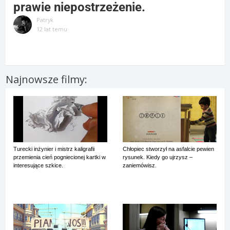
prawie niepostrzeżenie.
Patryk
12 lat temu
Najnowsze filmy:
Turecki inżynier i mistrz kaligrafii
Chłopiec stworzył na asfalcie pewien
przemienia cień pogniecionej kartki w
rysunek. Kiedy go ujrzysz –
interesujące szkice.
zaniemówisz.