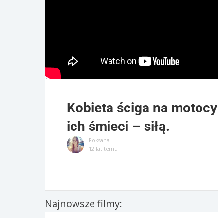
Kobieta ściga na motocy
ich śmieci – siłą.
Roksana
12 lat temu
Najnowsze filmy: