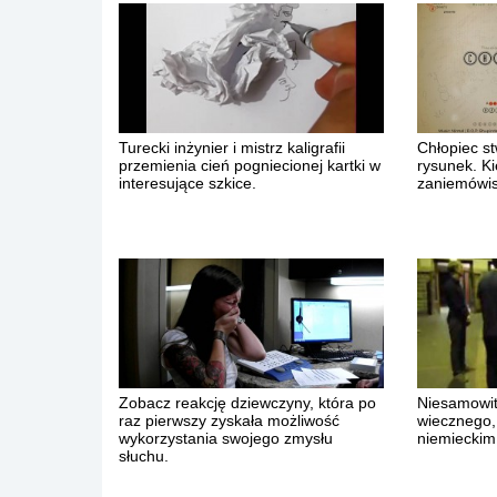
Turecki inżynier i mistrz kaligrafii
Chłopiec st
przemienia cień pogniecionej kartki w
rysunek. Ki
interesujące szkice.
zaniemówis
Zobacz reakcję dziewczyny, która po
Niesamowit
raz pierwszy zyskała możliwość
wiecznego,
wykorzystania swojego zmysłu
niemieckim
słuchu.