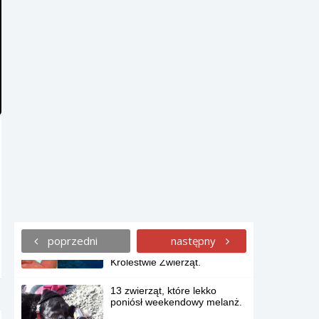
swoim życiu.
19 problemów, które zrozumie
każda niska dziewczyna.
Multimilioner George R.R.
Martin, autor „Gry o Tron” –
człowiek, który ma gdzieś
wystawne życie.
Ta dziewczyna przeszła
operację plastyczną, aby mieć
trzy piersi.
19 zdjęć pokazujących
poprzedni
zróżnicowanie rozmiarów
następny
pomiędzy gatunkami w
Królestwie Zwierząt.
13 zwierząt, które lekko
poniósł weekendowy melanż.