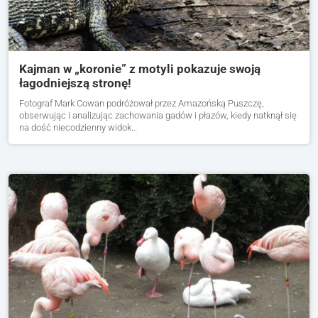
Kajman w „koronie” z motyli pokazuje swoją
łagodniejszą stronę!
Fotograf Mark Cowan podróżował przez Amazońską Puszczę,
obserwując i analizując zachowania gadów i płazów, kiedy natknął się
na dość niecodzienny widok…