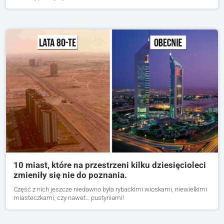
10 miast, które na przestrzeni kilku dziesięcioleci
zmieniły się nie do poznania.
Część z nich jeszcze niedawno była rybackimi wioskami, niewielkimi
miasteczkami, czy nawet… pustyniami!