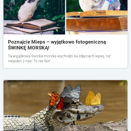
Poznajcie Mieps – wyjątkowo fotogeniczną
ŚWINKĘ MORSKĄ!
Ta wyjątkowa świnka morska wychodzi na zdjęciach lepiej, niż
niejeden z nas! To nie fair!