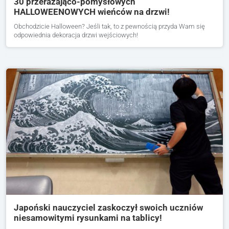
30 przerażająco-pomysłowych
HALLOWEENOWYCH wieńców na drzwi!
Obchodzicie Halloween? Jeśli tak, to z pewnością przyda Wam się
odpowiednia dekoracja drzwi wejściowych!
Japoński nauczyciel zaskoczył swoich uczniów
niesamowitymi rysunkami na tablicy!