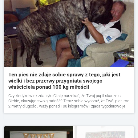
Ten pies nie zdaje sobie sprawy z tego, jaki jest
wielki i bez przerwy przygniata swojego
właściciela ponad 100 kg miłości!
Czy kiedykolwiek zdarzyło Ci się narzekać, że Twój pupil skacze na
Ciebie, okazując swoją radość? Teraz sobie wyobraź, że Twój pies ma
2 metry długości, waży ponad 100 kilogramów i zjada tygodniowo je