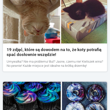
19 zdjęć, które są dowodem na to, że koty potrafią
spać dosłownie wszędzie!
Umywalka? Nie ma problemu! But? Jasne, czemu nie! Kieliszek wina?
No pewnie! Każde miejsce jest idealne na krótką drzemkę!