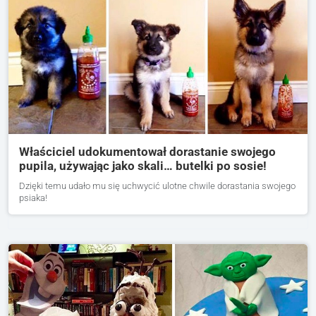
Właściciel udokumentował dorastanie swojego
pupila, używając jako skali… butelki po sosie!
Dzięki temu udało mu się uchwycić ulotne chwile dorastania swojego
psiaka!