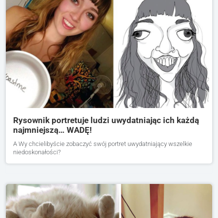
Rysownik portretuje ludzi uwydatniając ich każdą
najmniejszą… WADĘ!
A Wy chcielibyście zobaczyć swój portret uwydatniający wszelkie
niedoskonałości?