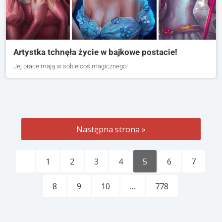
Artystka tchnęła życie w bajkowe postacie!
Jej prace mają w sobie coś magicznego!
Następna strona »
1
2
3
4
5
6
7
8
9
10
…
778