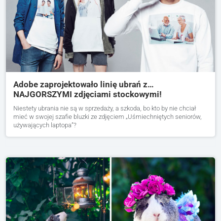
Adobe zaprojektowało linię ubrań z…
NAJGORSZYMI zdjęciami stockowymi!
Niestety ubrania nie są w sprzedaży, a szkoda, bo kto by nie chciał
mieć w swojej szafie bluzki ze zdjęciem „Uśmiechniętych seniorów,
używających laptopa”?