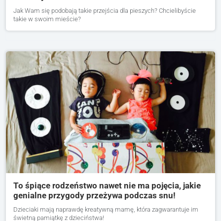
Jak Wam się podobają takie przejścia dla pieszych? Chcielibyście
takie w swoim mieście?
To śpiące rodzeństwo nawet nie ma pojęcia, jakie
genialne przygody przeżywa podczas snu!
Dzieciaki mają naprawdę kreatywną mamę, która zagwarantuje im
świetną pamiątkę z dzieciństwa!