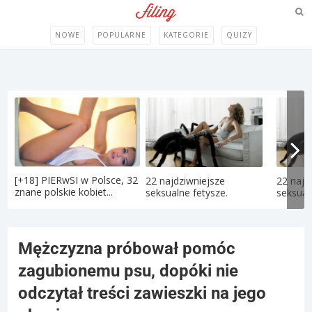
NOWE
POPULARNE
KATEGORIE
QUIZY
[+18] PIERwSI w Polsce, 32
22 najdziwniejsze
22 najd
znane polskie kobiet...
seksualne fetysze.
seksual
Mężczyzna próbował pomóc
zagubionemu psu, dopóki nie
odczytał treści zawieszki na jego