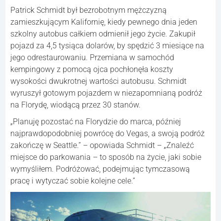
Patrick Schmidt był bezrobotnym mężczyzną
zamieszkującym Kalifornię, kiedy pewnego dnia jeden
szkolny autobus całkiem odmienił jego życie. Zakupił
pojazd za 4,5 tysiąca dolarów, by spędzić 3 miesiące na
jego odrestaurowaniu. Przemiana w samochód
kempingowy z pomocą ojca pochłonęła koszty
wysokości dwukrotnej wartości autobusu. Schmidt
wyruszył gotowym pojazdem w niezapomnianą podróż
na Florydę, wiodącą przez 30 stanów.
„Planuję pozostać na Florydzie do marca, później
najprawdopodobniej powrócę do Vegas, a swoją podróż
zakończę w Seattle.” – opowiada Schmidt – „Znaleźć
miejsce do parkowania – to sposób na życie, jaki sobie
wymyśliłem. Podróżować, podejmując tymczasową
pracę i wytyczać sobie kolejne cele.”