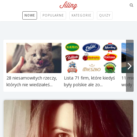
NOWE
POPULARNE
KATEGORIE
QUIZY
28 niesamowitych rzeczy,
Lista 71 firm, które kiedyś
11 miej
których nie wiedziałeś...
były polskie ale zo...
wody róż