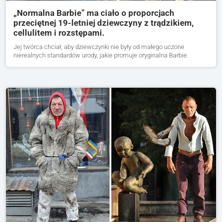
„Normalna Barbie” ma ciało o proporcjach
przeciętnej 19-letniej dziewczyny z trądzikiem,
cellulitem i rozstępami.
Jej twórca chciał, aby dziewczynki nie były od małego uczone
nierealnych standardów urody, jakie promuje oryginalna Barbie.