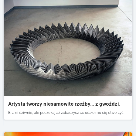
Artysta tworzy niesamowite rzeźby… z gwoździ.
Brzmi dziwnie, ale poczekaj aż zobaczysz co udało mu się stworzyć!