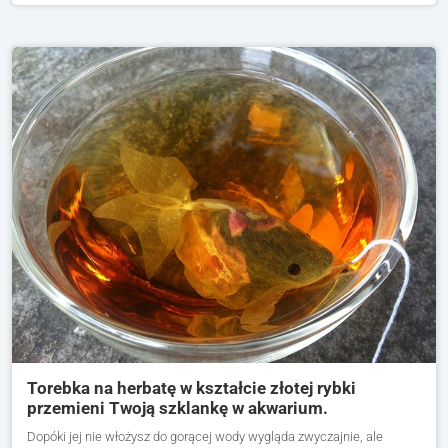
Torebka na herbatę w kształcie złotej rybki
przemieni Twoją szklankę w akwarium.
Dopóki jej nie włożysz do gorącej wody wygląda zwyczajnie, ale