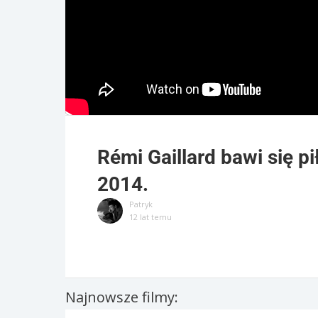
Rémi Gaillard bawi się p
2014.
Patryk
12 lat temu
Najnowsze filmy: