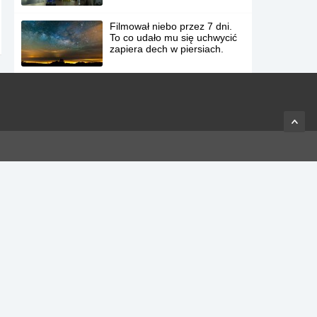
Filmował niebo przez 7 dni.
To co udało mu się uchwycić
zapiera dech w piersiach.
17 ważnych życiowych lekcji,
które dał nam Patryk
Rozgwiazda.
Wiedźmin 3 – Nowy, a
zarazem niesamowity trailer.
17 zdjęć zwierząt, które
cieszą się nadchodzącym
weekendem.
Nowa kampania ekologiczna
Coca-Coli w Azji.