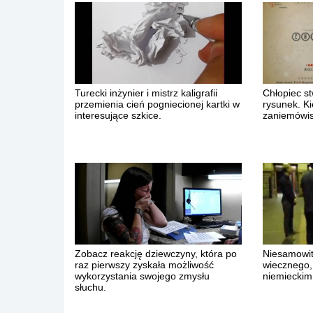
Turecki inżynier i mistrz kaligrafii
Chłopiec st
przemienia cień pogniecionej kartki w
rysunek. Ki
interesujące szkice.
zaniemówis
Zobacz reakcję dziewczyny, która po
Niesamowit
raz pierwszy zyskała możliwość
wiecznego,
wykorzystania swojego zmysłu
niemieckim
słuchu.