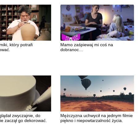
iki, który potrafi
Mamo zaśpiewaj mi coś na
ować.
dobranoc…
glądał zwyczajnie, do
Mężczyzna uchwycił na jednym filmie
nie zaczął go dekorować.
piękno i niepowtarzalność życia.