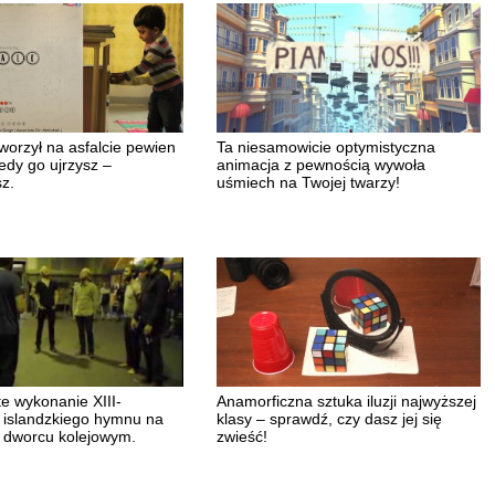
worzył na asfalcie pewien
Ta niesamowicie optymistyczna
edy go ujrzysz –
animacja z pewnością wywoła
z.
uśmiech na Twojej twarzy!
e wykonanie XIII-
Anamorficzna sztuka iluzji najwyższej
 islandzkiego hymnu na
klasy – sprawdź, czy dasz jej się
 dworcu kolejowym.
zwieść!