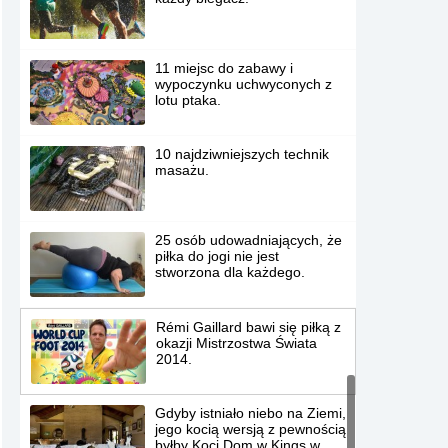
11 miejsc do zabawy i
wypoczynku uchwyconych z
lotu ptaka.
10 najdziwniejszych technik
masażu.
25 osób udowadniających, że
piłka do jogi nie jest
stworzona dla każdego.
Rémi Gaillard bawi się piłką z
okazji Mistrzostwa Świata
2014.
Gdyby istniało niebo na Ziemi,
jego kocią wersją z pewnością
byłby Koci Dom w Kings w