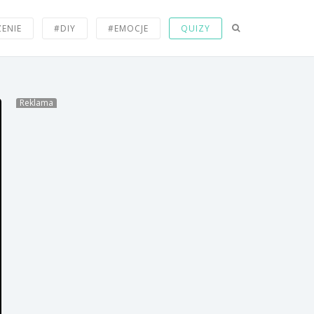
Myjnia na której załoga
mechaników F1 umyje Ci
ZENIE
#DIY
#EMOCJE
QUIZY
auto.
Wypuszczenie na wolność
tygrysów syberyjskich.
Reklama
19 najgorszych momentów,
które mogą Ci się przytrafić.
Nie patrz na te zdjęcia jeśli
masz lęk wysokości.
20 problemów ludzi, którzy
mają problemy z powolnym
metabolizmem.
Bokser kontra limonka.