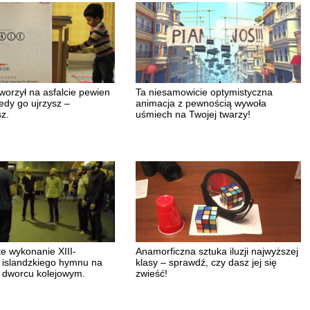
worzył na asfalcie pewien
Ta niesamowicie optymistyczna
edy go ujrzysz –
animacja z pewnością wywoła
z.
uśmiech na Twojej twarzy!
e wykonanie XIII-
Anamorficzna sztuka iluzji najwyższej
 islandzkiego hymnu na
klasy – sprawdź, czy dasz jej się
 dworcu kolejowym.
zwieść!