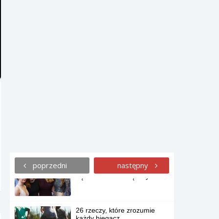
22 zdjęcia z Street View
ukazujące drastyczne zmiany
zachodzące w Detroit.
13 etapów znalezienia swojej
wakacyjnej miłości.
Niezaprzeczalne dowody na
to, że lato jest największym
wrogiem dla kręconych
włosów.
poprzedni
następny
Dowód, że kobiety Gry o Tron
są twardsze niż mężczyźni.
26 rzeczy, które zrozumie
każdy biegacz.