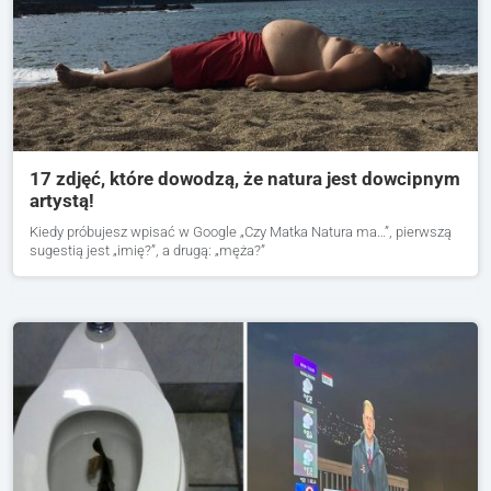
17 zdjęć, które dowodzą, że natura jest dowcipnym
artystą!
Kiedy próbujesz wpisać w Google „Czy Matka Natura ma…”, pierwszą
sugestią jest „imię?”, a drugą: „męża?”