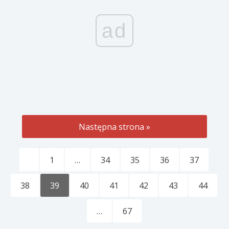
ad
Następna strona »
1
…
34
35
36
37
38
39
40
41
42
43
44
…
67