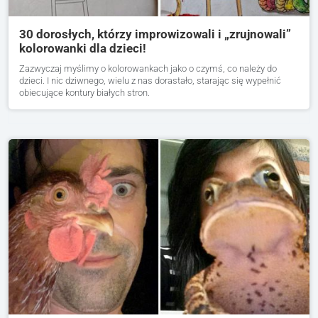
30 dorosłych, którzy improwizowali i „zrujnowali”
kolorowanki dla dzieci!
Zazwyczaj myślimy o kolorowankach jako o czymś, co należy do
dzieci. I nic dziwnego, wielu z nas dorastało, starając się wypełnić
obiecujące kontury białych stron.