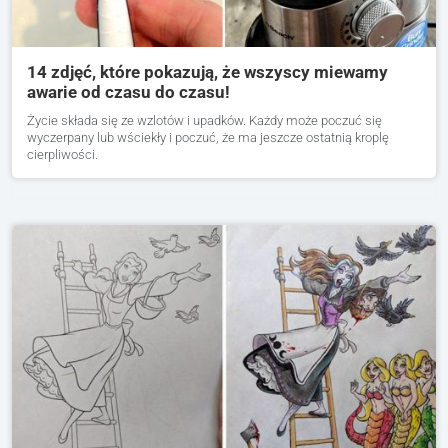
14 zdjęć, które pokazują, że wszyscy miewamy
awarie od czasu do czasu!
Życie składa się ze wzlotów i upadków. Każdy może poczuć się
wyczerpany lub wściekły i poczuć, że ma jeszcze ostatnią kroplę
cierpliwości.