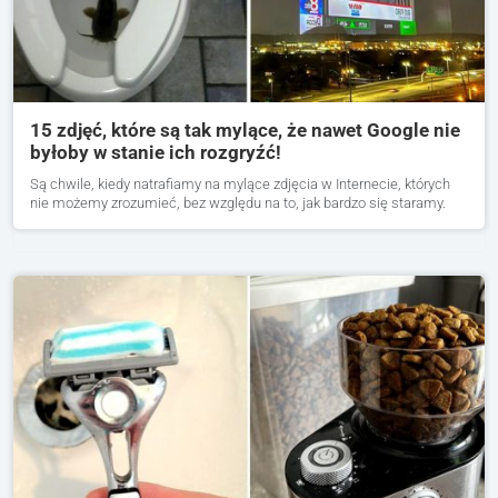
15 zdjęć, które są tak mylące, że nawet Google nie
byłoby w stanie ich rozgryźć!
Są chwile, kiedy natrafiamy na mylące zdjęcia w Internecie, których
nie możemy zrozumieć, bez względu na to, jak bardzo się staramy.