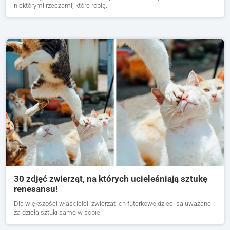
niektórymi rzeczami, które robią.
30 zdjęć zwierząt, na których ucieleśniają sztukę
renesansu!
Dla większości właścicieli zwierząt ich futerkowe dzieci są uważane
za dzieła sztuki same w sobie.