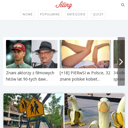
NOWE
POPULARNE
KATEGORIE
QUIZY
Znani aktorzy z filmowych
[+18] PIERwSI w Polsce, 32
34 olbr
hitów lat 90-tych daw...
znane polskie kobiet...
sprawiaj