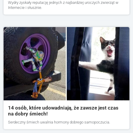
Wydry zyskały reputację jednych z najbardziej uroczych zwierząt w
Internecie i słusznie.
14 osób, które udowadniają, że zawsze jest czas
na dobry śmiech!
Serdeczny śmiech uwalnia hormony dobrego samopoczucia.