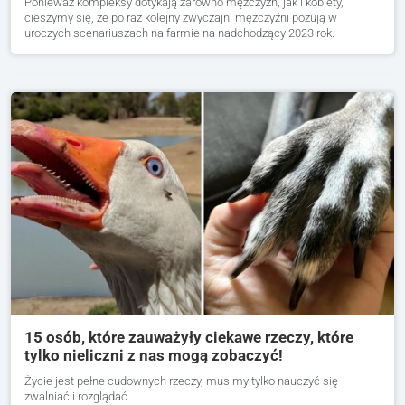
Ponieważ kompleksy dotykają zarówno mężczyzn, jak i kobiety,
cieszymy się, że po raz kolejny zwyczajni mężczyźni pozują w
uroczych scenariuszach na farmie na nadchodzący 2023 rok.
15 osób, które zauważyły ciekawe rzeczy, które
tylko nieliczni z nas mogą zobaczyć!
Życie jest pełne cudownych rzeczy, musimy tylko nauczyć się
zwalniać i rozglądać.