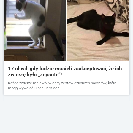
17 chwil, gdy ludzie musieli zaakceptować, że ich
zwierzę było „zepsute”!
Każde zwierzę ma swój własny zestaw dziwnych nawyków, które
mogą wywołać u nas uśmiech.