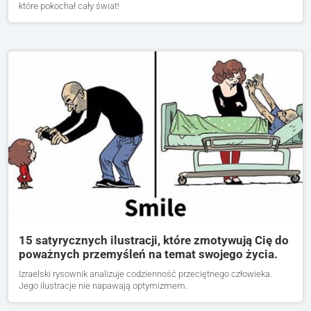
które pokochał cały świat!
15 satyrycznych ilustracji, które zmotywują Cię do
poważnych przemyśleń na temat swojego życia.
Izraelski rysownik analizuje codzienność przeciętnego człowieka.
Jego ilustracje nie napawają optymizmem.