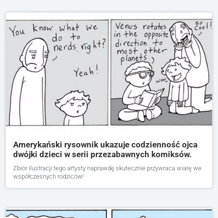
Amerykański rysownik ukazuje codzienność ojca
dwójki dzieci w serii przezabawnych komiksów.
Zbiór ilustracji tego artysty naprawdę skutecznie przywraca wiarę we
współczesnych rodziców!