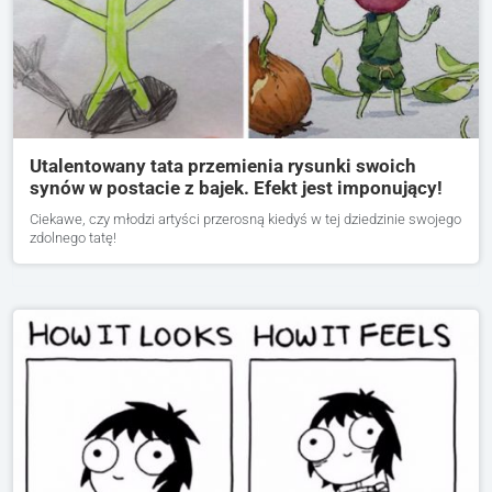
Utalentowany tata przemienia rysunki swoich
synów w postacie z bajek. Efekt jest imponujący!
Ciekawe, czy młodzi artyści przerosną kiedyś w tej dziedzinie swojego
zdolnego tatę!