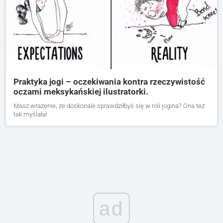
Praktyka jogi – oczekiwania kontra rzeczywistość
oczami meksykańskiej ilustratorki.
Masz wrażenie, że doskonale sprawdziłbyś się w roli jogina? Ona też
tak myślała!
ad