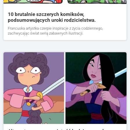
10 brutalnie szczerych komiksów,
podsumowujących uroki rodzicielstwa.
Francuska artystka czerpie inspiracje z życia codziennego,
zachwycając świat serią zabawnych ilustracji.