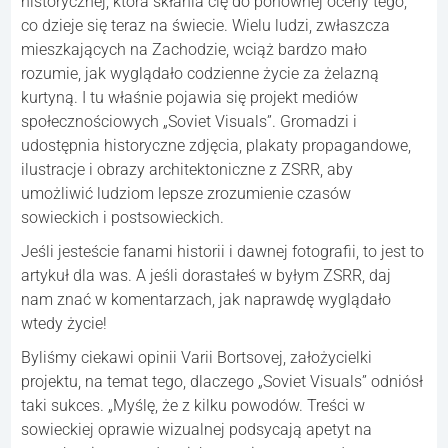
historycznej, która skłania cię do ponownej oceny tego,
co dzieje się teraz na świecie. Wielu ludzi, zwłaszcza
mieszkających na Zachodzie, wciąż bardzo mało
rozumie, jak wyglądało codzienne życie za żelazną
kurtyną. I tu właśnie pojawia się projekt mediów
społecznościowych „Soviet Visuals”. Gromadzi i
udostępnia historyczne zdjęcia, plakaty propagandowe,
ilustracje i obrazy architektoniczne z ZSRR, aby
umożliwić ludziom lepsze zrozumienie czasów
sowieckich i postsowieckich.
Jeśli jesteście fanami historii i dawnej fotografii, to jest to
artykuł dla was. A jeśli dorastałeś w byłym ZSRR, daj
nam znać w komentarzach, jak naprawdę wyglądało
wtedy życie!
Byliśmy ciekawi opinii Varii Bortsovej, założycielki
projektu, na temat tego, dlaczego „Soviet Visuals” odniósł
taki sukces. „Myślę, że z kilku powodów. Treści w
sowieckiej oprawie wizualnej podsycają apetyt na