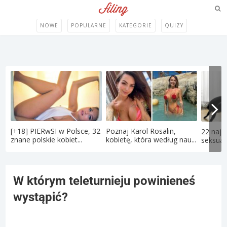
NOWE
POPULARNE
KATEGORIE
QUIZY
[+18] PIERwSI w Polsce, 32
Poznaj Karol Rosalin,
22 najd
znane polskie kobiet...
kobietę, która według nau...
seksual
W którym teleturnieju powinieneś
wystąpić?