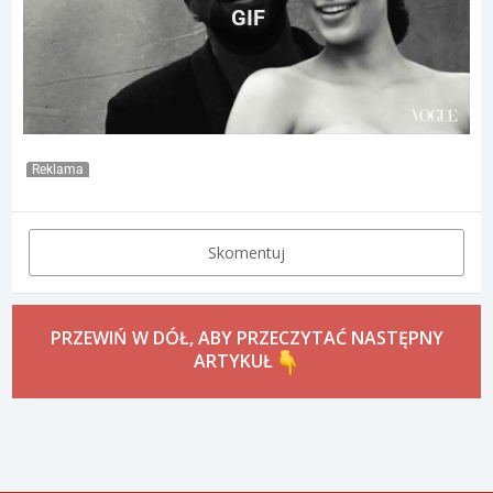
GIF
Reklama
Skomentuj
PRZEWIŃ W DÓŁ, ABY PRZECZYTAĆ NASTĘPNY
ARTYKUŁ