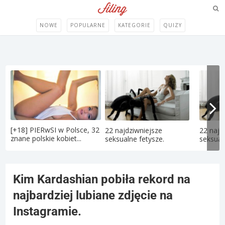
NOWE
POPULARNE
KATEGORIE
QUIZY
[+18] PIERwSI w Polsce, 32
22 najdziwniejsze
22 najd
znane polskie kobiet...
seksualne fetysze.
seksual
Kim Kardashian pobiła rekord na
najbardziej lubiane zdjęcie na
Instagramie.