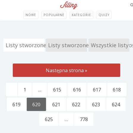
NOWE
POPULARNE
KATEGORIE
QUIZY
Listy stworzone przez Filing
Listy stworzone przez Społeczno
Wszystkie listy
Następna strona »
1
…
615
616
617
618
619
620
621
622
623
624
625
…
778