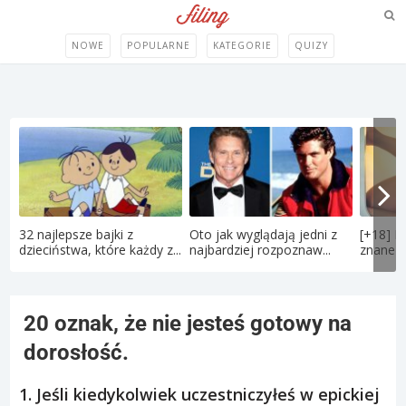
NOWE
POPULARNE
KATEGORIE
QUIZY
32 najlepsze bajki z
Oto jak wyglądają jedni z
[+18] P
dzieciństwa, które każdy z...
najbardziej rozpoznaw...
znane po
20 oznak, że nie jesteś gotowy na
dorosłość.
1. Jeśli kiedykolwiek uczestniczyłeś w epickiej