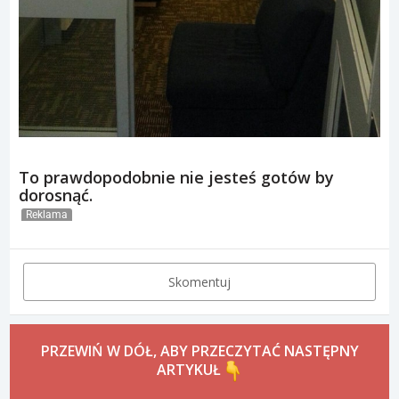
To prawdopodobnie nie jesteś gotów by
dorosnąć.
Reklama
Skomentuj
PRZEWIŃ W DÓŁ, ABY PRZECZYTAĆ NASTĘPNY
ARTYKUŁ