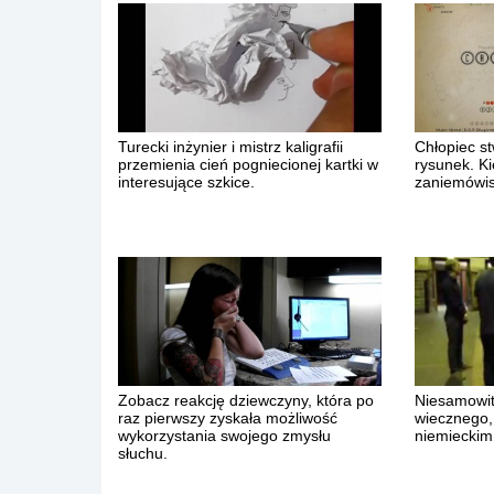
Turecki inżynier i mistrz kaligrafii
Chłopiec st
przemienia cień pogniecionej kartki w
rysunek. Ki
interesujące szkice.
zaniemówis
Zobacz reakcję dziewczyny, która po
Niesamowit
raz pierwszy zyskała możliwość
wiecznego,
wykorzystania swojego zmysłu
niemieckim
słuchu.