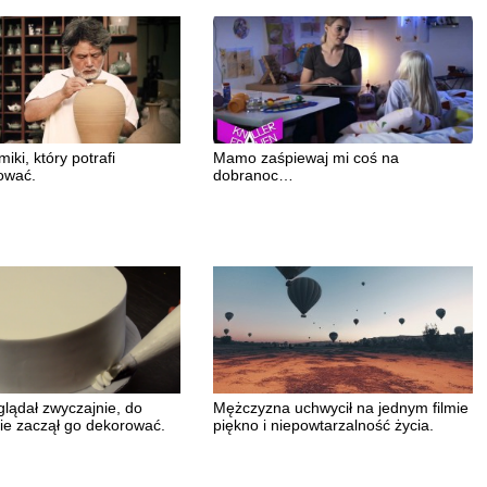
iki, który potrafi
Mamo zaśpiewaj mi coś na
ować.
dobranoc…
glądał zwyczajnie, do
Mężczyzna uchwycił na jednym filmie
nie zaczął go dekorować.
piękno i niepowtarzalność życia.