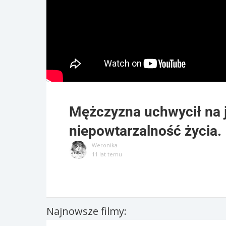
Mężczyzna uchwycił na j
niepowtarzalność życia.
Weronika
11 lat temu
Najnowsze filmy: