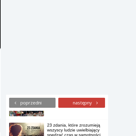
lampy z pni drzew.
Co by było, gdyby zwierzęta z
Disneya wyglądały jak ludzie z
Disneya?
Studio jogi zaprosiło na
zajęcia koty ze schroniska,
aby pomóc im znaleźć
właścicieli.
W jakim miejscu na Ziemi
spędzisz swoje wymarzone
wakacje?
Jak imprezuje się w Rosji?
poprzedni
następny
23 zdania, które zrozumieją
wszyscy ludzie uwielbiający
spędzać czas w samotności.