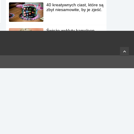
40 kreatywnych ciast, które są
zbyt niesamowite, by je zjeść.
Świeżo wykluty kameleon,
który nie zdaje sobie sprawy,
że został pozbawiony
skorupki.
Właścicielka udaje, że rzuca
piłką, po czym uwiecznia
moment, w którym jej pies
zdaje sobie sprawę, że został
oszukany.
Mężczyzna uchwycił na
jednym filmie piękno i
niepowtarzalność życia.
Masz pamięć fotograficzną?