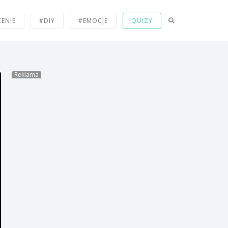
wszyscy myśliciele.
ZENIE
#DIY
#EMOCJE
QUIZY
Mamo zaśpiewaj mi coś na
dobranoc…
Reklama
20 rzeczy, których nie
zrozumieją dzieci XXI wieku.
To drzewo ma ponad 3200 lat
i do tej pory nigdy nie zostało
uchwycone na jednym
zdjęciu…
Ten utalentowany irański
rzeźbiarz tworzy
steampunkowe dzieła sztuki.
Praktycznie niewidomy
artysta, stworzył niesamowite