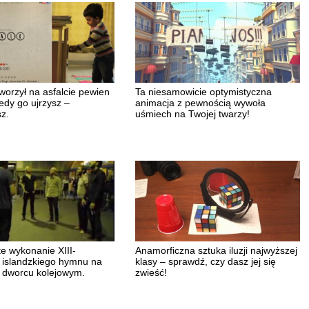
worzył na asfalcie pewien
Ta niesamowicie optymistyczna
edy go ujrzysz –
animacja z pewnością wywoła
z.
uśmiech na Twojej twarzy!
e wykonanie XIII-
Anamorficzna sztuka iluzji najwyższej
 islandzkiego hymnu na
klasy – sprawdź, czy dasz jej się
 dworcu kolejowym.
zwieść!