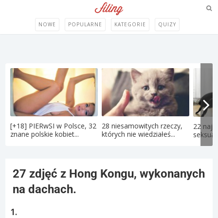
NOWE
POPULARNE
KATEGORIE
QUIZY
[+18] PIERwSI w Polsce, 32
28 niesamowitych rzeczy,
22 najd
znane polskie kobiet...
których nie wiedziałeś...
seksual
27 zdjęć z Hong Kongu, wykonanych
na dachach.
1.