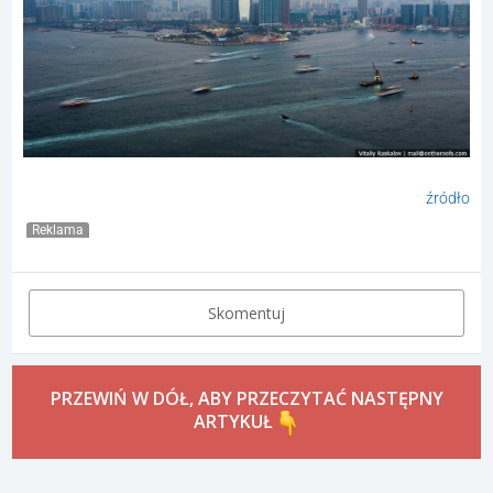
źródło
Reklama
Skomentuj
PRZEWIŃ W DÓŁ, ABY PRZECZYTAĆ NASTĘPNY
ARTYKUŁ