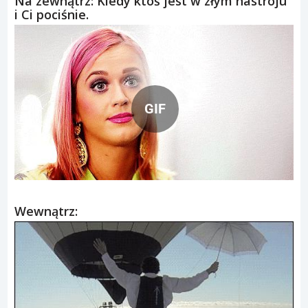
Na zewnątrz: Kiedy ktoś jest w złym nastroju
i Ci pociśnie.
GIF
Wewnątrz: