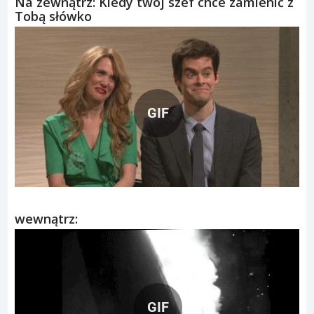
Na zewnątrz: Kiedy twój szef chce zamienić z
Tobą słówko
GIF
wewnątrz:
GIF