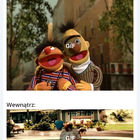
GIF
Wewnątrz:
GIF