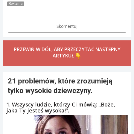
Reklama
Skomentuj
PRZEWIŃ W DÓŁ, ABY PRZECZYTAĆ NASTĘPNY
ARTYKUŁ
21 problemów, które zrozumieją
tylko wysokie dziewczyny.
1. Wszyscy ludzie, którzy Ci mówią: „Boże,
jaka Ty jesteś wysoka!”.