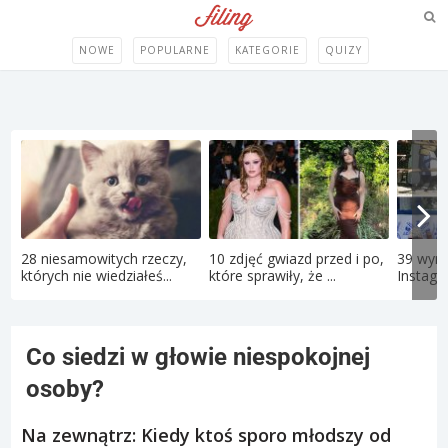
NOWE
POPULARNE
KATEGORIE
QUIZY
28 niesamowitych rzeczy,
10 zdjęć gwiazd przed i po,
39 wym
których nie wiedziałeś...
które sprawiły, że ...
Instagr
Co siedzi w głowie niespokojnej
osoby?
Na zewnątrz: Kiedy ktoś sporo młodszy od