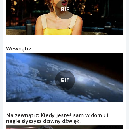
GIF
Wewnątrz:
GIF
Na zewnątrz: Kiedy jesteś sam w domu i
nagle słyszysz dziwny dźwięk.