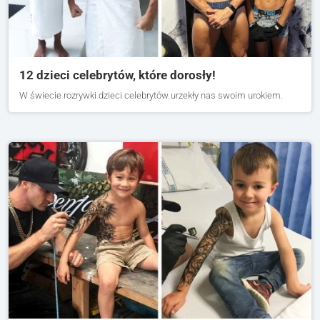
12 dzieci celebrytów, które dorosły!
W świecie rozrywki dzieci celebrytów urzekły nas swoim urokiem.