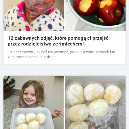
12 zabawnych zdjęć, które pomogą ci przejść
przez rodzicielstwo ze śmiechem!
To niesamowite, jak coś tak prostego, jak głupkowaty uśmiech lub
żart, może zmienić cały dzień.