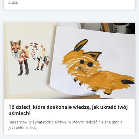
autor.
16 dzieci, które doskonale wiedzą, jak ukraść twój
uśmiech!
Niesamowity świat rodzicielstwa, w którym radość nie zna granic,
jest pełen emocji.