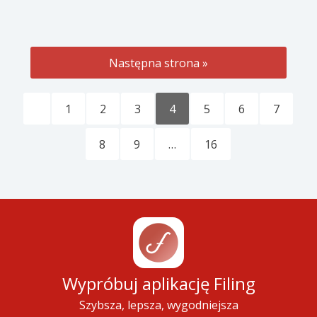
Następna strona »
1
2
3
4
5
6
7
8
9
…
16
Wypróbuj aplikację Filing
Szybsza, lepsza, wygodniejsza