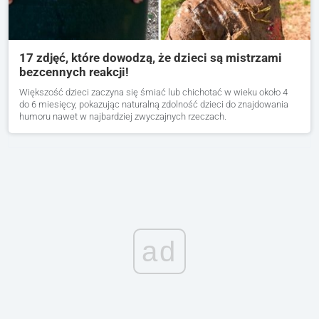
17 zdjęć, które dowodzą, że dzieci są mistrzami
bezcennych reakcji!
Większość dzieci zaczyna się śmiać lub chichotać w wieku około 4
do 6 miesięcy, pokazując naturalną zdolność dzieci do znajdowania
humoru nawet w najbardziej zwyczajnych rzeczach.
ad