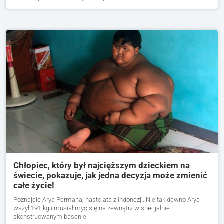
Chłopiec, który był najcięższym dzieckiem na
świecie, pokazuje, jak jedna decyzja może zmienić
całe życie!
Poznajcie Arya Permana, nastolata z Indonezji. Nie tak dawno Arya
ważył 191 kg i musiał myć się na zewnątrz w specjalnie
skonstruowanym basenie.