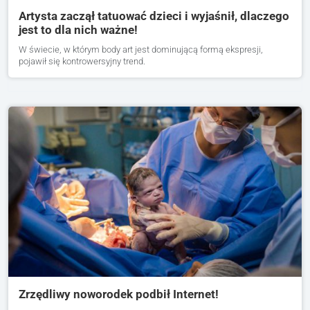
Artysta zaczął tatuować dzieci i wyjaśnił, dlaczego
jest to dla nich ważne!
W świecie, w którym body art jest dominującą formą ekspresji,
pojawił się kontrowersyjny trend.
Zrzędliwy noworodek podbił Internet!